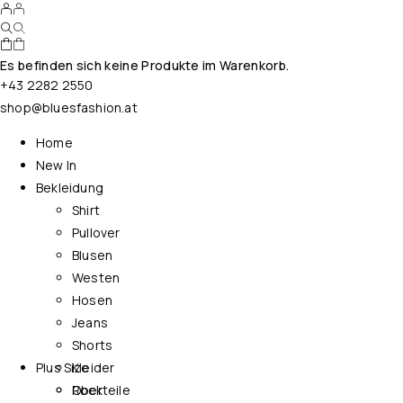
Es befinden sich keine Produkte im Warenkorb.
+43 2282 2550
shop@bluesfashion.at
Home
New In
Bekleidung
Shirt
Pullover
Blusen
Westen
Hosen
Jeans
Shorts
Plus Size
Kleider
Rock
Oberteile