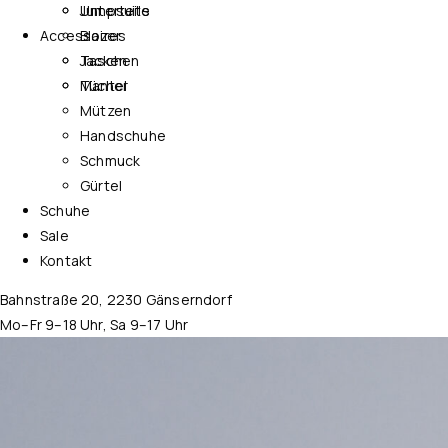
Jumpsuits
Unterteile
Accessoires
Blazer
Jacken
Taschen
Mantel
Tücher
Mützen
Handschuhe
Schmuck
Gürtel
Schuhe
Sale
Kontakt
Bahnstraße 20, 2230 Gänserndorf
Mo–Fr 9–18 Uhr, Sa 9–17 Uhr