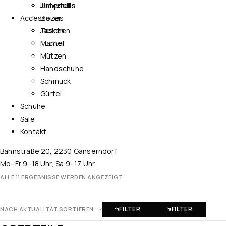
Jumpsuits
Unterteile
Accessoires
Blazer
Jacken
Taschen
Mantel
Tücher
Mützen
Handschuhe
Schmuck
Gürtel
Schuhe
Sale
Kontakt
Bahnstraße 20, 2230 Gänserndorf
Mo–Fr 9–18 Uhr, Sa 9–17 Uhr
ALLE 11 ERGEBNISSE WERDEN ANGEZEIGT
FILTER
FILTER
NACH AKTUALITÄT SORTIEREN