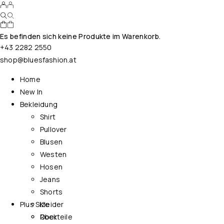
Es befinden sich keine Produkte im Warenkorb.
+43 2282 2550
shop@bluesfashion.at
Home
New In
Bekleidung
Shirt
Pullover
Blusen
Westen
Hosen
Jeans
Shorts
Plus Size
Kleider
Rock
Oberteile