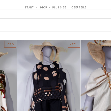
START
SHOP
PLUS SIZE
OBERTEILE
-37%
-37%