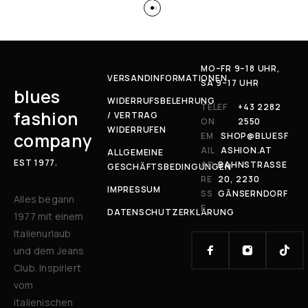
MO–FR 9–18 UHR,
VERSANDINFORMATIONEN
SA 9–17 UHR
blues
WIDERRUFSBELEHRUNG
TELEF
+43 2282
fashion
/ VERTRAG
ON
2550
WIDERRUFEN
company
EM
SHOP@BLUESF
AIL
ASHION.AT
ALLGEMEINE
EST 1977.
AD
BAHNSTRASSE 2
GESCHÄFTSBEDINGUNGEN
RE
0, 2230 G
IMPRESSUM
SS
ÄNSERNDORF
Alles begann
E
DATENSCHUTZERKLÄRUNG
1977 mit einem
Italienurlaub
und dem Jeans
Club. Inspiriert
vom
italienischen