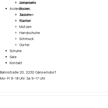
Jumpsuits
Unterteile
Accessoires
Blazer
Jacken
Taschen
Mantel
Tücher
Mützen
Handschuhe
Schmuck
Gürtel
Schuhe
Sale
Kontakt
Bahnstraße 20, 2230 Gänserndorf
Mo–Fr 9–18 Uhr, Sa 9–17 Uhr