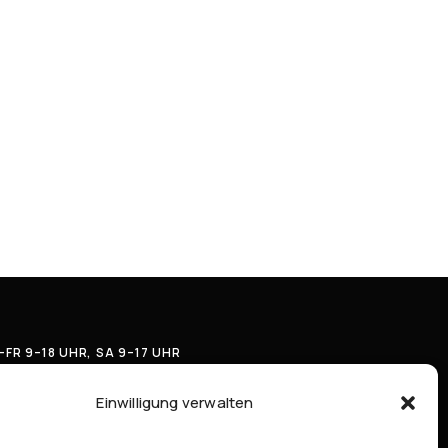
FR 9–18 UHR, SA 9–17 UHR
LEFON
+43 2282 2550
Einwilligung verwalten
IL
SHOP@BLUESFASHION.AT
RESSE
BAHNSTRASSE 20, 2230 GÄNSERNDORF