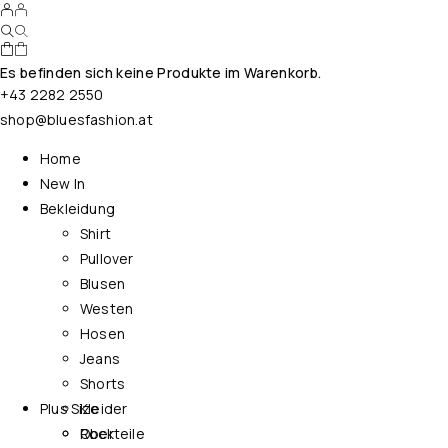
Es befinden sich keine Produkte im Warenkorb.
+43 2282 2550
shop@bluesfashion.at
Home
New In
Bekleidung
Shirt
Pullover
Blusen
Westen
Hosen
Jeans
Shorts
Plus Size
Kleider
Rock
Oberteile