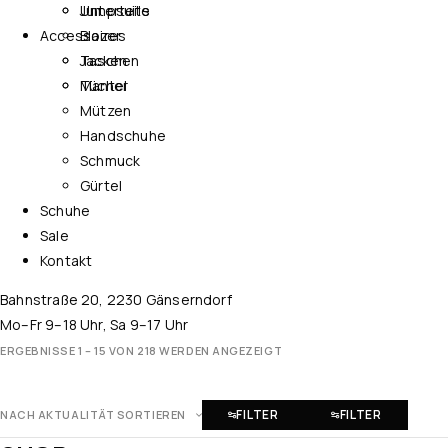
Jumpsuits
Unterteile
Accessoires
Blazer
Jacken
Taschen
Mantel
Tücher
Mützen
Handschuhe
Schmuck
Gürtel
Schuhe
Sale
Kontakt
Bahnstraße 20, 2230 Gänserndorf
Mo–Fr 9–18 Uhr, Sa 9–17 Uhr
ERGEBNISSE 1 – 15 VON 218 WERDEN ANGEZEIGT
FILTER
FILTER
NACH AKTUALITÄT SORTIEREN