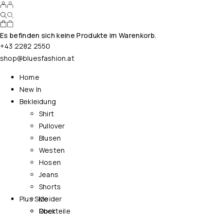
Es befinden sich keine Produkte im Warenkorb.
+43 2282 2550
shop@bluesfashion.at
Home
New In
Bekleidung
Shirt
Pullover
Blusen
Westen
Hosen
Jeans
Shorts
Plus Size
Kleider
Rock
Oberteile