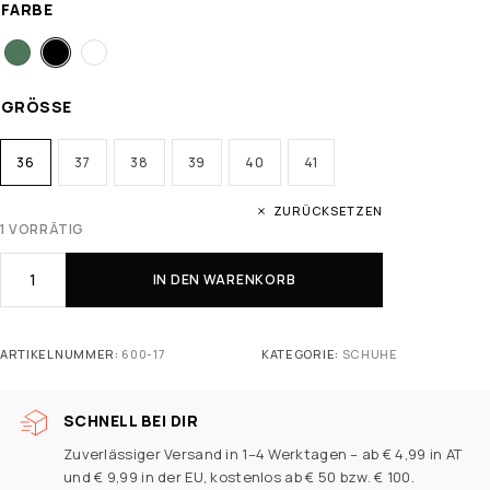
FARBE
GRÖSSE
36
37
38
39
40
41
ZURÜCKSETZEN
1 VORRÄTIG
IN DEN WARENKORB
ARTIKELNUMMER:
600-17
KATEGORIE:
SCHUHE
SCHNELL BEI DIR
Zuverlässiger Versand in 1–4 Werktagen – ab € 4,99 in AT
und € 9,99 in der EU, kostenlos ab € 50 bzw. € 100.