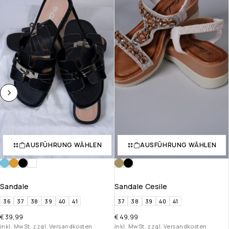
AUSFÜHRUNG WÄHLEN
AUSFÜHRUNG WÄHLEN
Sandale
Sandale Cesile
36
37
38
39
40
41
37
38
39
40
41
€
39,99
€
49,99
inkl. MwSt. zzgl. Versandkosten
inkl. MwSt. zzgl. Versandkosten