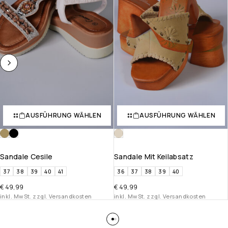
AUSFÜHRUNG WÄHLEN
AUSFÜHRUNG WÄHLEN
Sandale Cesile
Sandale Mit Keilabsatz
37
38
39
40
41
36
37
38
39
40
€
49,99
€
49,99
inkl. MwSt. zzgl. Versandkosten
inkl. MwSt. zzgl. Versandkosten