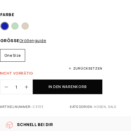
FARBE
GRÖSSE
Größenguide
One Size
ZURÜCKSETZEN
NICHT VORRÄTIG
IN DEN WARENKORB
ARTIKELNUMMER:
C3133
KATEGORIEN:
HOSEN
,
SALE
SCHNELL BEI DIR