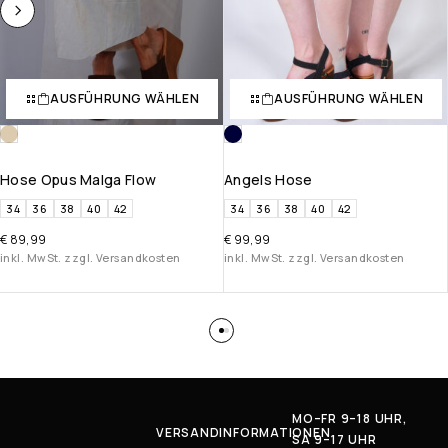
AUSFÜHRUNG WÄHLEN
AUSFÜHRUNG WÄHLEN
Hose Opus Malga Flow
Angels Hose
34
36
38
40
42
34
36
38
40
42
€
89,99
€
99,99
inkl. MwSt. zzgl. Versandkosten
inkl. MwSt. zzgl. Versandkosten
MO–FR 9–18 UHR,
VERSANDINFORMATIONEN
SA 9–17 UHR