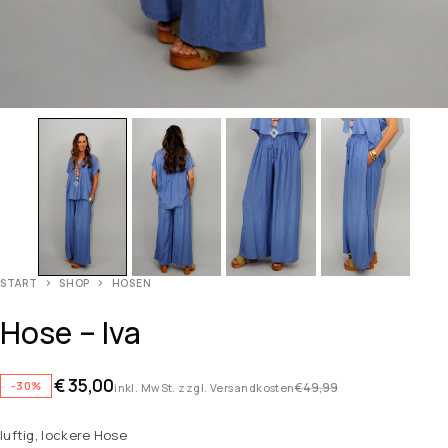
START
SHOP
HOSEN
Hose – Iva
€
35,00
-30%
€
49,99
inkl. MwSt. zzgl. Versandkosten
luftig, lockere Hose