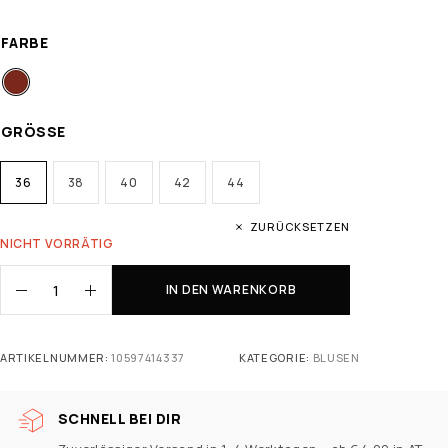
FARBE
GRÖSSE
36
38
40
42
44
ZURÜCKSETZEN
NICHT VORRÄTIG
IN DEN WARENKORB
ARTIKELNUMMER:
10597414337
KATEGORIE:
BLUSEN
SCHNELL BEI DIR