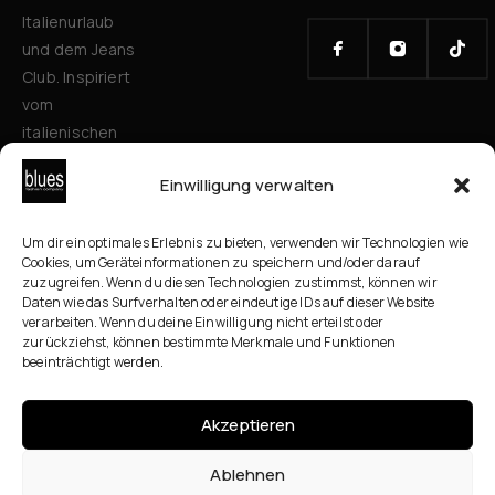
Italienurlaub
und dem Jeans
Club. Inspiriert
vom
italienischen
Stil verbinden
Einwilligung verwalten
wir zeitlose
Mode, Qualität
und
Um dir ein optimales Erlebnis zu bieten, verwenden wir Technologien wie
Cookies, um Geräteinformationen zu speichern und/oder darauf
Persönlichkeit
zuzugreifen. Wenn du diesen Technologien zustimmst, können wir
für alle
Daten wie das Surfverhalten oder eindeutige IDs auf dieser Website
verarbeiten. Wenn du deine Einwilligung nicht erteilst oder
Generationen.
zurückziehst, können bestimmte Merkmale und Funktionen
Mit
beeinträchtigt werden.
ausgewählten
Brands und
Akzeptieren
persönlicher
Beratung
Ablehnen
schaffen wir