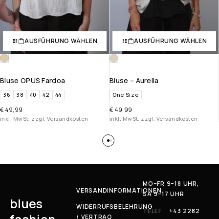
AUSFÜHRUNG WÄHLEN
AUSFÜHRUNG WÄHLEN
Bluse OPUS Fardoa
Bluse – Aurelia
36
38
40
42
44
One Size
€
49,99
€
49,99
inkl. MwSt. zzgl. Versandkosten
inkl. MwSt. zzgl. Versandkosten
MO–FR 9–18 UHR,
VERSANDINFORMATIONEN
SA 9–17 UHR
blues
WIDERRUFSBELEHRUNG
TELEF
+43 2282
/ VERTRAG