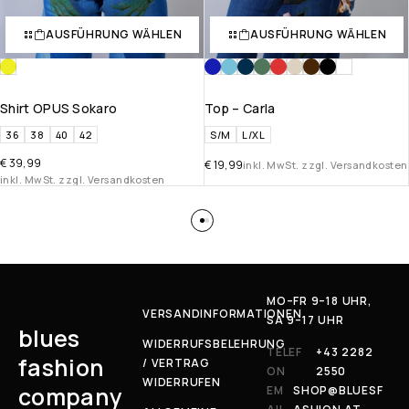
AUSFÜHRUNG WÄHLEN
AUSFÜHRUNG WÄHLEN
Shirt OPUS Sokaro
Top – Carla
36
38
40
42
S/M
L/XL
€
39,99
€
19,99
inkl. MwSt. zzgl. Versandkosten
inkl. MwSt. zzgl. Versandkosten
MO–FR 9–18 UHR,
VERSANDINFORMATIONEN
SA 9–17 UHR
blues
WIDERRUFSBELEHRUNG
TELEF
+43 2282
fashion
/ VERTRAG
ON
2550
WIDERRUFEN
company
EM
SHOP@BLUESF