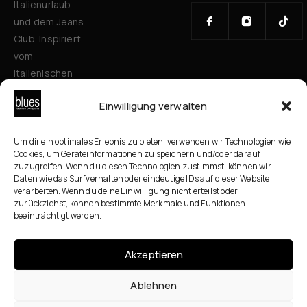
Italienurlaub
und dem Jeans
Club. Inspiriert
vom
italienischen
Stil verbinden
Einwilligung verwalten
wir zeitlose
Mode, Qualität
und
Um dir ein optimales Erlebnis zu bieten, verwenden wir Technologien wie
Cookies, um Geräteinformationen zu speichern und/oder darauf
Persönlichkeit
zuzugreifen. Wenn du diesen Technologien zustimmst, können wir
für alle
Daten wie das Surfverhalten oder eindeutige IDs auf dieser Website
verarbeiten. Wenn du deine Einwilligung nicht erteilst oder
Generationen.
zurückziehst, können bestimmte Merkmale und Funktionen
Mit
beeinträchtigt werden.
ausgewählten
Brands und
Akzeptieren
persönlicher
Beratung
Ablehnen
schaffen wir