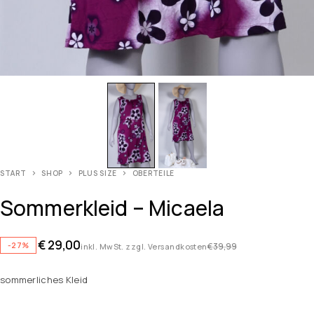
START
SHOP
PLUS SIZE
OBERTEILE
Sommerkleid – Micaela
€
29,00
-27%
€
39,99
inkl. MwSt. zzgl. Versandkosten
sommerliches Kleid