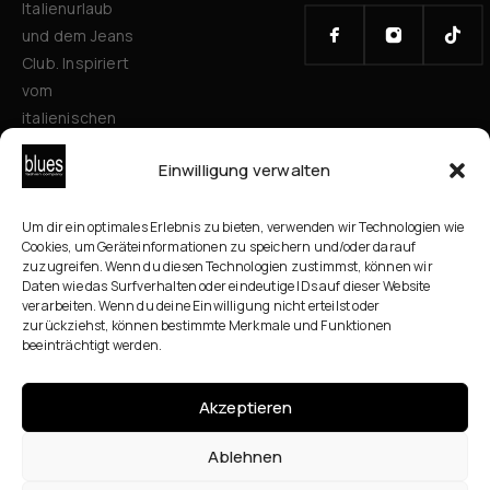
Italienurlaub
und dem Jeans
Club. Inspiriert
vom
italienischen
Stil verbinden
Einwilligung verwalten
wir zeitlose
Mode, Qualität
und
Um dir ein optimales Erlebnis zu bieten, verwenden wir Technologien wie
Cookies, um Geräteinformationen zu speichern und/oder darauf
Persönlichkeit
zuzugreifen. Wenn du diesen Technologien zustimmst, können wir
für alle
Daten wie das Surfverhalten oder eindeutige IDs auf dieser Website
verarbeiten. Wenn du deine Einwilligung nicht erteilst oder
Generationen.
zurückziehst, können bestimmte Merkmale und Funktionen
Mit
beeinträchtigt werden.
ausgewählten
Brands und
Akzeptieren
persönlicher
Beratung
Ablehnen
schaffen wir