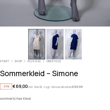
START
SHOP
PLUS SIZE
OBERTEILE
Sommerkleid – Simone
€
69,00
-31%
€
99,99
inkl. MwSt. zzgl. Versandkosten
sommerliches Kleid