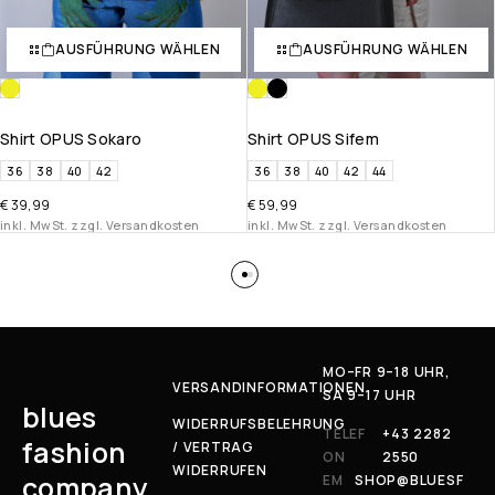
AUSFÜHRUNG WÄHLEN
AUSFÜHRUNG WÄHLEN
Shirt OPUS Sokaro
Shirt OPUS Sifem
36
38
40
42
36
38
40
42
44
€
39,99
€
59,99
inkl. MwSt. zzgl. Versandkosten
inkl. MwSt. zzgl. Versandkosten
MO–FR 9–18 UHR,
VERSANDINFORMATIONEN
SA 9–17 UHR
blues
WIDERRUFSBELEHRUNG
TELEF
+43 2282
fashion
/ VERTRAG
ON
2550
WIDERRUFEN
company
EM
SHOP@BLUESF