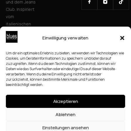
und dem Jeans
Club. Inspiriert
vom
italienischen
Stil verbinden
Einwilligung verwalten
wir zeitlose
Mode, Qualität
und
Um dir ein optimales Erlebnis zu bieten, verwenden wir Technologien wie
Cookies, um Geräteinformationen zu speichern und/oder darauf
Persönlichkeit
zuzugreifen. Wenn du diesen Technologien zustimmst, können wir
für alle
Daten wie das Surfverhalten oder eindeutige IDs auf dieser Website
verarbeiten. Wenn du deine Einwilligung nicht erteilst oder
Generationen.
zurückziehst, können bestimmte Merkmale und Funktionen
Mit
beeinträchtigt werden.
ausgewählten
Brands und
Akzeptieren
persönlicher
Beratung
Ablehnen
schaffen wir
Mode zum
Einstellungen ansehen