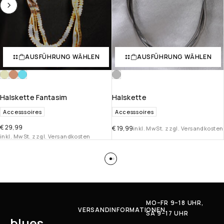
AUSFÜHRUNG WÄHLEN
AUSFÜHRUNG WÄHLEN
Halskette Fantasim
Halskette
Accesssoires
Accesssoires
€
29,99
€
19,99
inkl. MwSt. zzgl. Versandkosten
inkl. MwSt. zzgl. Versandkosten
MO–FR 9–18 UHR,
VERSANDINFORMATIONEN
SA 9–17 UHR
blues