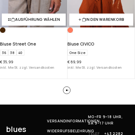
AUSFÜHRUNG WÄHLEN
IN DEN WARENKORB
Bluse Street One
Bluse CIVICO
36
38
40
One Size
€
35,99
€
89,99
inkl. MwSt. zzgl. Versandkosten
inkl. MwSt. zzgl. Versandkosten
MO–FR 9–18 UHR,
VERSANDINFORMATIONEN
SA 9–17 UHR
blues
WIDERRUFSBELEHRUNG
TELEF
+43 2282