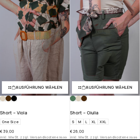
AUSFÜHRUNG WÄHLEN
AUSFÜHRUNG WÄHLEN
Short – Viola
Short – Giulia
One Size
S
M
L
XL
XXL
€
39,00
€
28,00
inkl. MwSt. zzgl. Versandkosten
inkl. MwSt. zzgl. Versandkosten
€
59,99
€
39,99