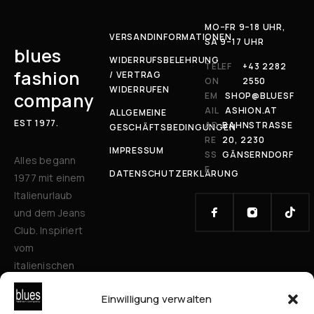
MO–FR 9–18 UHR,
VERSANDINFORMATIONEN
SA 9–17 UHR
blues
WIDERRUFSBELEHRUNG
TELEF
+43 2282
fashion
/ VERTRAG
ON
2550
WIDERRUFEN
company
EM
SHOP@BLUESF
AIL
ASHION.AT
ALLGEMEINE
EST 1977.
AD
BAHNSTRASSE 2
GESCHÄFTSBEDINGUNGEN
RE
0, 2230 G
IMPRESSUM
SS
ÄNSERNDORF
Alles begann
E
DATENSCHUTZERKLÄRUNG
1977 mit einem
Italienurlaub
und dem Jeans
Club. Inspiriert
vom
italienischen
Stil verbinden
Einwilligung verwalten
wir zeitlose