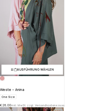
AUSFÜHRUNG WÄHLEN
Weste – Anina
One Size
€
28,00
inkl. MwSt. zzgl. Versandkosten
€
39,99