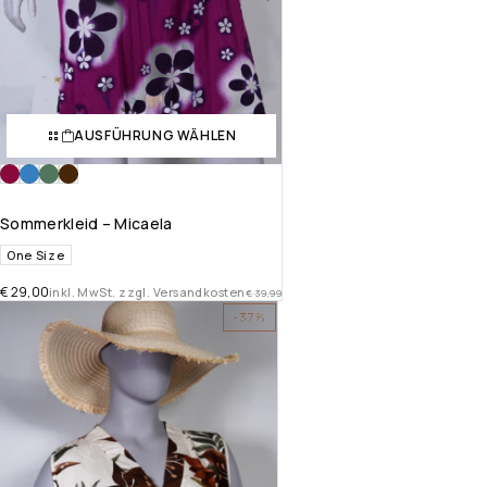
AUSFÜHRUNG WÄHLEN
Sommerkleid – Micaela
One Size
€
29,00
inkl. MwSt. zzgl. Versandkosten
€
39,99
-37%