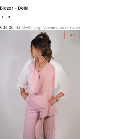
Blazer – Delia
L
XL
€
35,00
inkl. MwSt. zzgl. Versandkosten
€
49,99
-30%