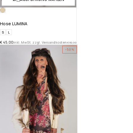
Hose LUMINA
S
L
€
45,00
inkl. MwSt. zzgl. Versandkosten
€
89,99
-50%