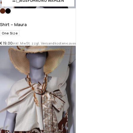
AUSFÜHRUNG WÄHLEN
Shirt – Maura
One Size
€
19,00
inkl. MwSt. zzgl. Versandkosten
€
29,99
-37%