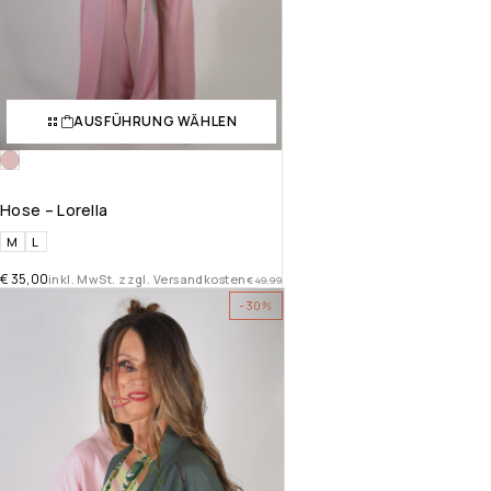
AUSFÜHRUNG WÄHLEN
Hose – Lorella
M
L
€
35,00
inkl. MwSt. zzgl. Versandkosten
€
49,99
-30%