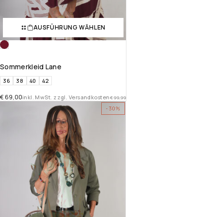
AUSFÜHRUNG WÄHLEN
Sommerkleid Lane
36
38
40
42
€
69,00
inkl. MwSt. zzgl. Versandkosten
€
99,99
-30%