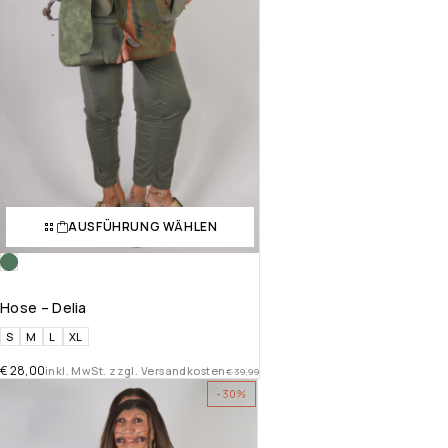
AUSFÜHRUNG WÄHLEN
Hose – Delia
S
M
L
XL
€
28,00
inkl. MwSt. zzgl. Versandkosten
€
39,99
-30%