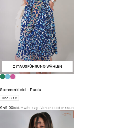
AUSFÜHRUNG WÄHLEN
Sommerkleid – Paola
One Size
€
48,00
inkl. MwSt. zzgl. Versandkosten
€
59,99
-27%