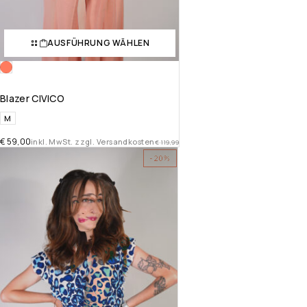
AUSFÜHRUNG WÄHLEN
Blazer CIVICO
M
€
59,00
inkl. MwSt. zzgl. Versandkosten
€
119,99
-20%