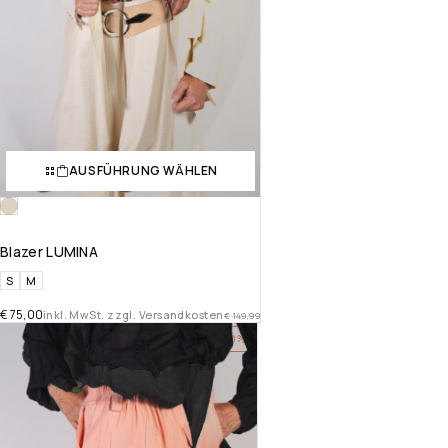
AUSFÜHRUNG WÄHLEN
Blazer LUMINA
S
M
€
75,00
inkl. MwSt. zzgl. Versandkosten
€
149,99
-50%