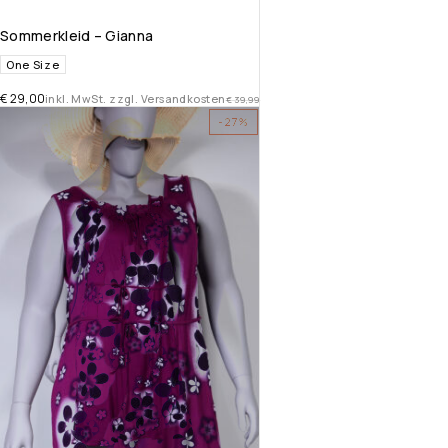
Sommerkleid – Gianna
One Size
€
29,00
inkl. MwSt. zzgl. Versandkosten
€
39,99
-27%