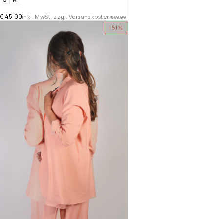
€
45,00
inkl. MwSt. zzgl. Versandkosten
€
89,99
-51%