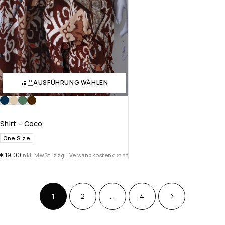
AUSFÜHRUNG WÄHLEN
Shirt – Coco
One Size
€
19,00
inkl. MwSt. zzgl. Versandkosten
€
29,99
1
2
…
4